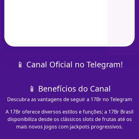
📱 Canal Oficial no Telegram!
📱 Benefícios do Canal
Descubra as vantagens de seguir a 17Br no Telegram
A 17Br oferece diversos estilos e funções; a 17Br Brasil
disponibiliza desde os clássicos slots de frutas até os
mais novos jogos com jackpots progressivos.