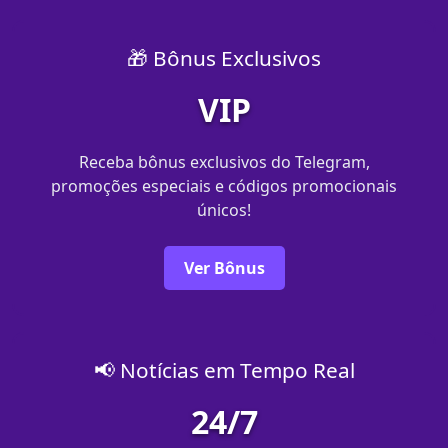
🎁 Bônus Exclusivos
VIP
Receba bônus exclusivos do Telegram,
promoções especiais e códigos promocionais
únicos!
Ver Bônus
📢 Notícias em Tempo Real
24/7