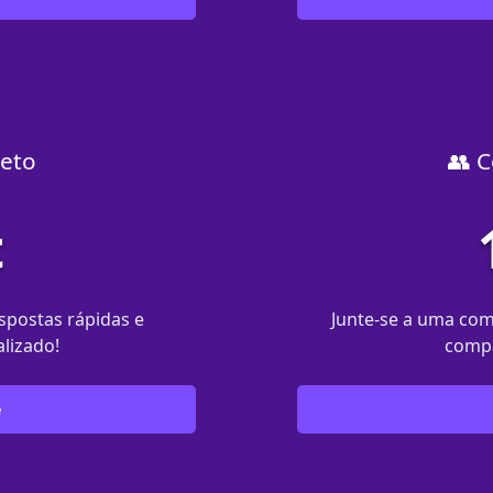
reto
👥 
t
espostas rápidas e
Junte-se a uma com
lizado!
compa
e