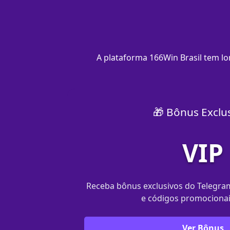
A plataforma 166Win Brasil tem lo
🎁 Bônus Exclu
VIP
Receba bônus exclusivos do Telegra
e códigos promocionai
Ver Bônus