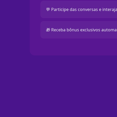
💬 Participe das conversas e interaj
🎁 Receba bônus exclusivos autom