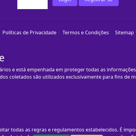
Políticas de Privacidade
Termos e Condições
Sitemap
de
uários e está empenhada em proteger todas as informações
os coletados são utilizados exclusivamente para fins de m
ar todas as regras e regulamentos estabelecidos. É impor