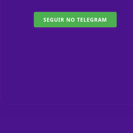
SEGUIR NO TELEGRAM