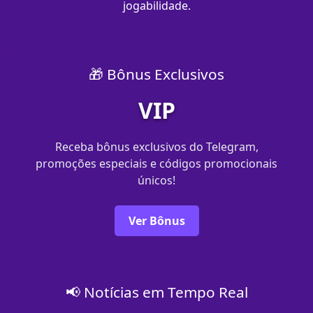
jogabilidade.
🎁 Bônus Exclusivos
VIP
Receba bônus exclusivos do Telegram,
promoções especiais e códigos promocionais
únicos!
Ver Bônus
📢 Notícias em Tempo Real