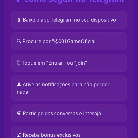
📱 Baixe o app Telegram no seu dispositivo
🔍 Procure por "@001GameOficial"
👆 Toque em "Entrar" ou "Join"
🔔 Ative as notificações para não perder
nada
💬 Participe das conversas e interaja
🎁 Receba bônus exclusivos