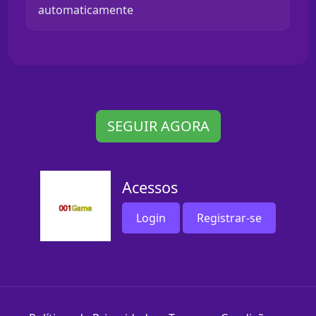
automaticamente
SEGUIR AGORA
Acessos
Login
Registrar-se