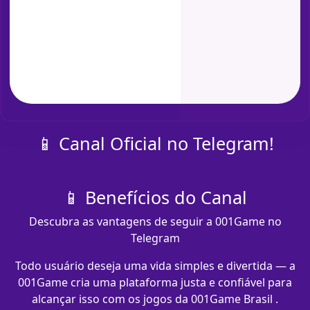
📱 Canal Oficial no Telegram!
📱 Benefícios do Canal
Descubra as vantagens de seguir a 001Game no
Telegram
Todo usuário deseja uma vida simples e divertida — a
001Game cria uma plataforma justa e confiável para
alcançar isso com os jogos da 001Game Brasil .