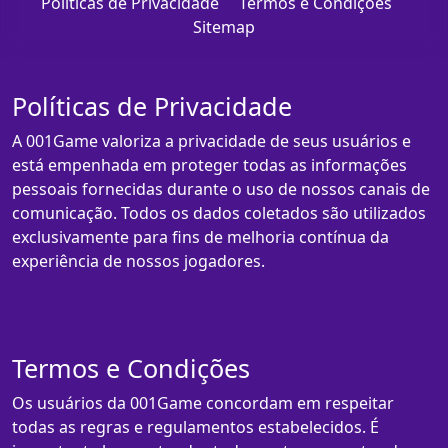
Políticas de Privacidade
Termos e Condições
Sitemap
Políticas de Privacidade
A 001Game valoriza a privacidade de seus usuários e
está empenhada em proteger todas as informações
pessoais fornecidas durante o uso de nossos canais de
comunicação. Todos os dados coletados são utilizados
exclusivamente para fins de melhoria contínua da
experiência de nossos jogadores.
Termos e Condições
Os usuários da 001Game concordam em respeitar
todas as regras e regulamentos estabelecidos. É